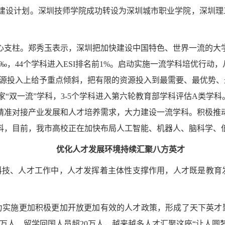
学建设计划。深圳技师学院成功转设为深圳城市职业学院，深圳理
心支柱。郑秀玉表示，深圳把加快建设中国特色、世界一流的大
1‰，44个学科进入ESI排名前1%。启动实施一流学科培优行
源投入上给予重点倾斜，把有限的资源投入到最需要、最优势、最
国家“双一流”学科，3-5个学科进入第六轮教育部学科评估A类学
精准对接产业发展和人才培养需求，大力建设一流学科。积极推
科，目前，我市高校正在加快布局人工智能、机器人、脑科学、
优化人才发展环境持续汇聚八方英才
、科技、人才工作中，人才发挥着主体性支撑作用，人才既是教育
力实施更加积极更加开放更加有效的人才政策，形成了天下英才
.5万人、留学回国人员超20万人，越来越多人才汇聚这座“让人圆